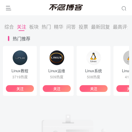
综合
关注
板块
热门
精华
问答
投票
最新回复
最高评分
热门推荐
Linux教程
Linux运维
Linux系统
Linu
3719热度
509热度
508热度
41
关注
关注
关注
关