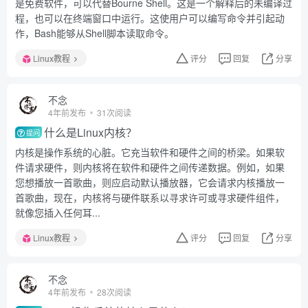
是免费软件，可以代替Bourne Shell。这是一个解释后的未编译过
程，也可以在终端窗口中运行。这使用户可以编写命令并引起动
作，Bash能够从Shell脚本读取命令。
Linux教程
评分
回复
分享
不念
4年前发布
31次阅读
什么是Linux内核？
提问
内核是操作系统的心脏。它充当软件和硬件之间的桥梁。如果软
件请求硬件，则内核将在软件和硬件之间传递数据。例如，如果
您想播放一首歌曲，则应启动默认播放器，它会请求内核播放一
首歌曲，现在，内核将与硬件联系以寻求许可或寻求硬件组件，
就像您插入任何耳...
Linux教程
评分
回复
分享
不念
4年前发布
28次阅读