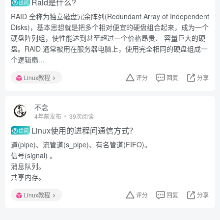
Raid是什么?
提问
RAID 全称为独立磁盘冗余阵列(Redundant Array of Independent
Disks)，基本思想就是把多个相对便宜的硬盘组合起来，成为一个
硬盘阵列组，使性能达到甚至超过一个价格昂贵、 容量巨大的硬
盘。RAID 通常被用在服务器电脑上，使用完全相同的硬盘组成一
个逻辑扇...
Linux教程
评分
回复
分享
不念
4年前发布
39次阅读
Linux使用的进程间通信方式？
提问
道(pipe)、流管道(s_pipe)、有名管道(FIFO)。
信号(signal) 。
消息队列。
共享内存。
Linux教程
评分
回复
分享