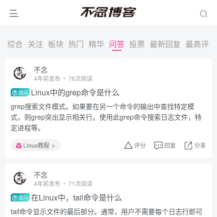
综合
关注
板块
热门
精华
问答
投票
最新回复
最高评分
不念
4年前发布
76次阅读
Linux中的grep命令是什么
提问
grep搜索文件模式。如果要在另一个命令的输出中查找特定模
式，则grep突出显示相关行。使用此grep命令搜索日志文件，特
定进程等。
Linux教程
评分
回复
分享
不念
4年前发布
71次阅读
在Linux中，tail命令是什么
提问
tail命令显示文件的最后部分。通常，用户不需要每个日志行即可