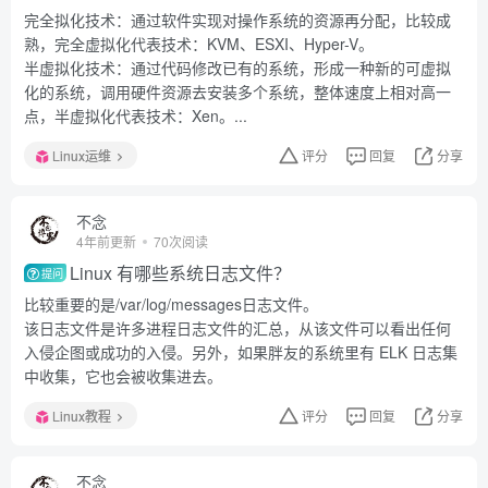
完全拟化技术：通过软件实现对操作系统的资源再分配，比较成
熟，完全虚拟化代表技术：KVM、ESXI、Hyper-V。
半虚拟化技术：通过代码修改已有的系统，形成一种新的可虚拟
化的系统，调用硬件资源去安装多个系统，整体速度上相对高一
点，半虚拟化代表技术：Xen。...
Linux运维
评分
回复
分享
不念
4年前更新
70次阅读
Linux 有哪些系统日志文件？
提问
比较重要的是/var/log/messages日志文件。
该日志文件是许多进程日志文件的汇总，从该文件可以看出任何
入侵企图或成功的入侵。另外，如果胖友的系统里有 ELK 日志集
中收集，它也会被收集进去。
Linux教程
评分
回复
分享
不念