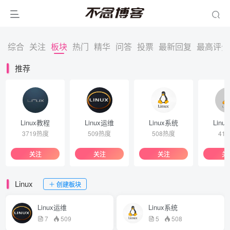
综合
关注
板块
热门
精华
问答
投票
最新回复
最高评分
推荐
Linux教程
Linux运维
Linux系统
Linu
3719热度
509热度
508热度
41
关注
关注
关注
关
Linux
创建板块
Linux运维
Linux系统
7
509
5
508