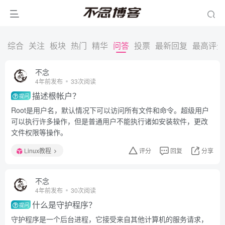
综合
关注
板块
热门
精华
问答
投票
最新回复
最高评分
不念
4年前发布
33次阅读
描述根帐户？
提问
Root是用户名，默认情况下可以访问所有文件和命令。超级用户
可以执行许多操作，但是普通用户不能执行诸如安装软件，更改
文件权限等操作。
Linux教程
评分
回复
分享
不念
4年前发布
30次阅读
什么是守护程序？
提问
守护程序是一个后台进程，它接受来自其他计算机的服务请求，