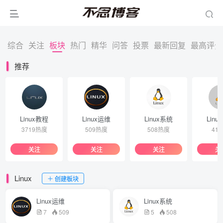
综合
关注
板块
热门
精华
问答
投票
最新回复
最高评分
推荐
Linux教程
Linux运维
Linux系统
Linu
3719热度
509热度
508热度
41
关注
关注
关注
关
Linux
创建板块
Linux运维
Linux系统
7
509
5
508