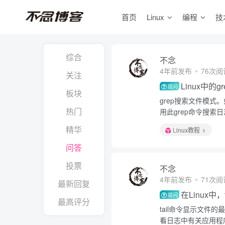
首页
Linux
编程
技
综合
不念
4年前发布
76次阅
关注
Linux中的
提问
板块
grep搜索文件模式
热门
用此grep命令搜索
精华
Linux教程
问答
投票
不念
4年前发布
71次阅
最新回复
在Linux中
提问
最高评分
tail命令显示文
看日志中有关应用程