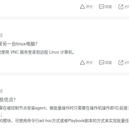
评分
回复
分
读
另一台linux电脑？
使用 VNC 服务登录到远程 Linux 计算机。
评分
回复
分
读
有哪些优点？
需在被控制节点安装agent，做批量操作时只需要在操作机操作即可(前提
)；
模块，可使用命令行ad-hoc方式或者Playbook剧本的方式来实现批量任