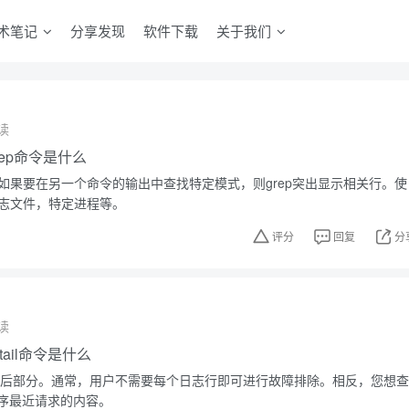
术笔记
分享发现
软件下载
关于我们
读
grep命令是什么
。如果要在另一个命令的输出中查找特定模式，则grep突出显示相关行。使
日志文件，特定进程等。
评分
回复
分
读
，tail命令是什么
件的最后部分。通常，用户不需要每个日志行即可进行故障排除。相反，您想查
序最近请求的内容。