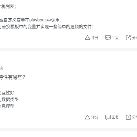
程主机列表；
变量或自定义变量在playbook中调用；
模板，可替换模板中的变量并实现一些简单的逻辑的文件；
评分
回复
分
读
的特性有哪些？
交互性好
的数据类型
信息模型
评分
回复
分