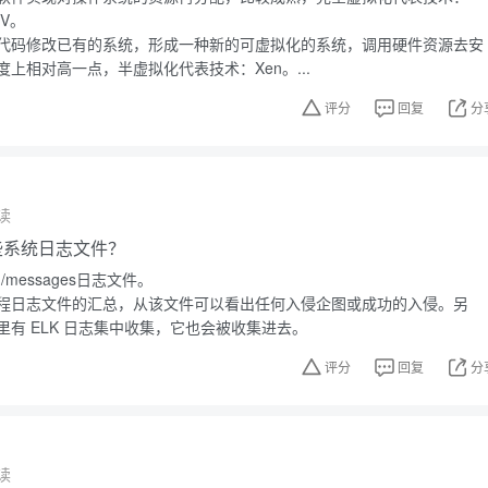
-V。
代码修改已有的系统，形成一种新的可虚拟化的系统，调用硬件资源去安
上相对高一点，半虚拟化代表技术：Xen。...
评分
回复
分
读
有哪些系统日志文件？
g/messages日志文件。
程日志文件的汇总，从该文件可以看出任何入侵企图或成功的入侵。另
有 ELK 日志集中收集，它也会被收集进去。
评分
回复
分
读