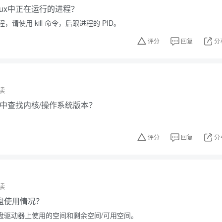
nux中正在运行的进程？
请使用 kill 命令，后跟进程的 PID。
评分
回复
分
读
ux中查找内核/操作系统版本？
评分
回复
分
读
盘使用情况？
硬盘驱动器上使用的空间和剩余空间/可用空间。