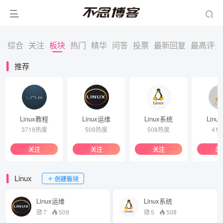
综合
关注
板块
热门
精华
问答
投票
最新回复
最高评分
推荐
Linux教程
Linux运维
Linux系统
Linu
3719热度
509热度
508热度
41
关注
关注
关注
关
Linux
创建板块
Linux运维
Linux系统
7
509
5
508