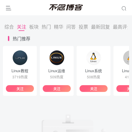
综合
关注
板块
热门
精华
问答
投票
最新回复
最高评分
热门推荐
Linux教程
Linux运维
Linux系统
Linu
3719热度
509热度
508热度
41
关注
关注
关注
关