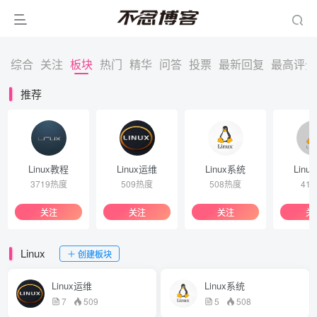
综合
关注
板块
热门
精华
问答
投票
最新回复
最高评分
推荐
Linux教程
Linux运维
Linux系统
Linu
3719热度
509热度
508热度
41
关注
关注
关注
关
Linux
创建板块
Linux运维
Linux系统
7
509
5
508