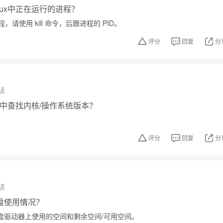
nux中正在运行的进程？
请使用 kill 命令，后跟进程的 PID。
评分
回复
分
读
ux中查找内核/操作系统版本？
评分
回复
分
读
盘使用情况？
硬盘驱动器上使用的空间和剩余空间/可用空间。