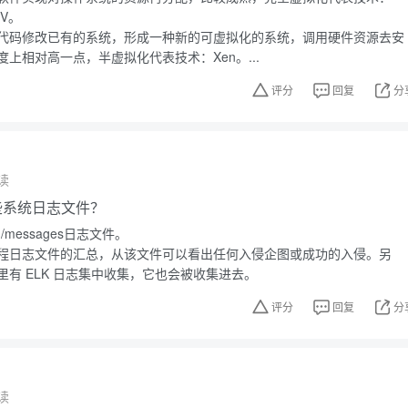
-V。
代码修改已有的系统，形成一种新的可虚拟化的系统，调用硬件资源去安
上相对高一点，半虚拟化代表技术：Xen。...
评分
回复
分
读
有哪些系统日志文件？
g/messages日志文件。
程日志文件的汇总，从该文件可以看出任何入侵企图或成功的入侵。另
有 ELK 日志集中收集，它也会被收集进去。
评分
回复
分
读