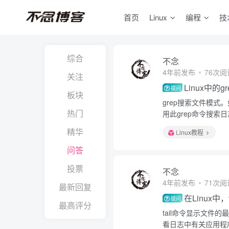
首页
Linux
编程
技
综合
不念
4年前发布
76次阅
关注
Linux中的
提问
板块
grep搜索文件模式
热门
用此grep命令搜索
精华
Linux教程
问答
投票
不念
4年前发布
71次阅
最新回复
在Linux中
提问
最高评分
tail命令显示文
看日志中有关应用程