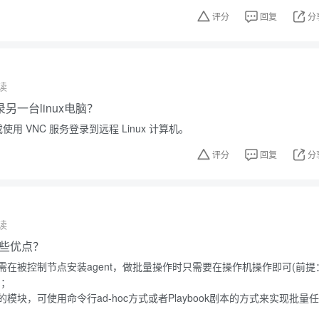
评分
回复
分
读
另一台linux电脑？
使用 VNC 服务登录到远程 Linux 计算机。
评分
回复
分
读
有哪些优点？
需在被控制节点安装agent，做批量操作时只需要在操作机操作即可(前提
)；
模块，可使用命令行ad-hoc方式或者Playbook剧本的方式来实现批量任