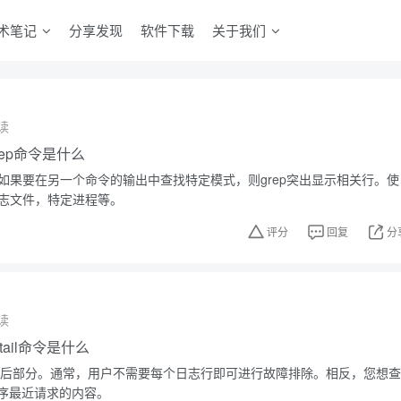
术笔记
分享发现
软件下载
关于我们
读
grep命令是什么
。如果要在另一个命令的输出中查找特定模式，则grep突出显示相关行。使
日志文件，特定进程等。
评分
回复
分
读
，tail命令是什么
件的最后部分。通常，用户不需要每个日志行即可进行故障排除。相反，您想查
序最近请求的内容。