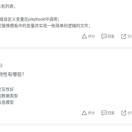
程主机列表；
变量或自定义变量在playbook中调用；
模板，可替换模板中的变量并实现一些简单的逻辑的文件；
评分
回复
分
读
的特性有哪些？
交互性好
的数据类型
信息模型
评分
回复
分