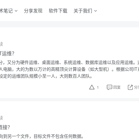
术笔记
分享发现
软件下载
关于我们
读
T运维？
来分，又分为硬件运维、桌面运维、系统运维、数据库运维以及应用运维。
人电脑，大的为数以万计的高精顶尖计算设备（如大型机）。根据公司IT
设定的运维团队规模小至一人，大则数百人团队。
1
回复
分
读
链接？
向到另一个文件，目标文件不包含任何数据。