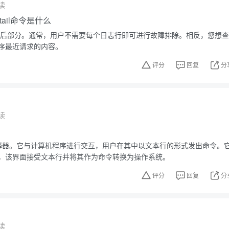
读
，tail命令是什么
件的最后部分。通常，用户不需要每个日志行即可进行故障排除。相反，您想查
序最近请求的内容。
评分
回复
分
读
？
解释器。它与计算机程序进行交互，用户在其中以文本行的形式发出命令。
，该界面接受文本行并将其作为命令转换为操作系统。
评分
回复
分
读