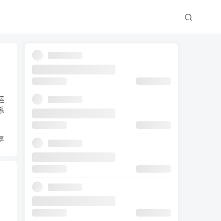
运
系
享