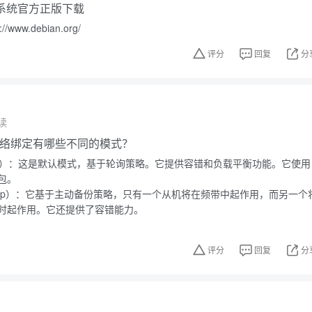
操作系统官方正版下载
www.debian.org/
评分
回复
分
读
的网络绑定有哪些不同的模式？
nce-rr）：这是默认模式，基于轮询策略。它提供容错和负载平衡功能。它使用
包。
-backup）：它基于主动备份策略，只有一个从机将在频带中起作用，而另一个
时起作用。它还提供了容错能力。
评分
回复
分