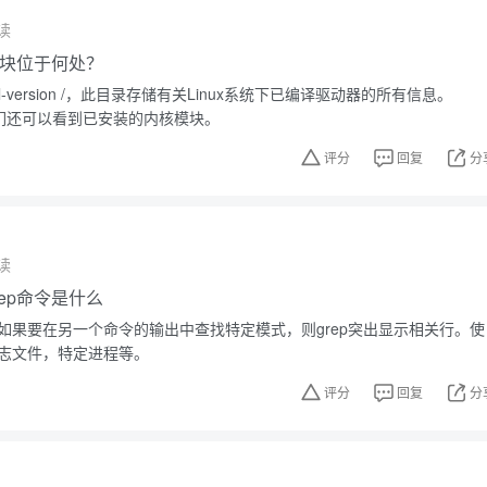
读
核模块位于何处？
/ kernel-version /，此目录存储有关Linux系统下已编译驱动器的所有信息。
我们还可以看到已安装的内核模块。
评分
回复
分
读
grep命令是什么
。如果要在另一个命令的输出中查找特定模式，则grep突出显示相关行。使
日志文件，特定进程等。
评分
回复
分