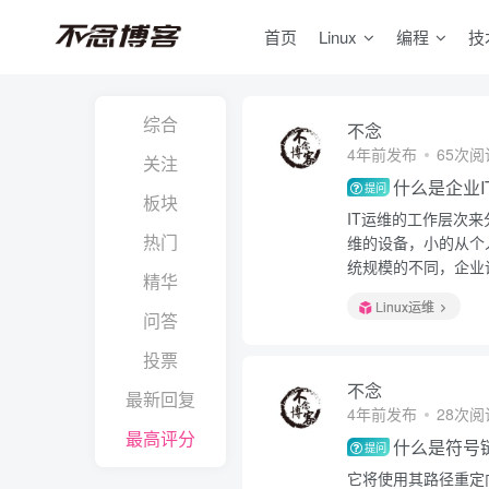
首页
Linux
编程
技
综合
不念
4年前发布
65次阅
关注
什么是企业I
提问
板块
IT运维的工作层次
热门
维的设备，小的从个
统规模的不同，企业
精华
Linux运维
问答
投票
不念
最新回复
4年前发布
28次阅
最高评分
什么是符号
提问
它将使用其路径重定