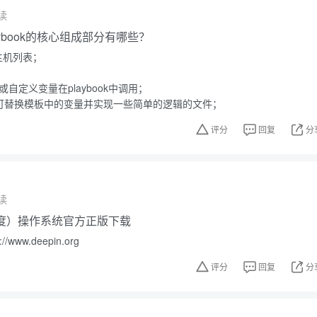
读
-playbook的核心组成部分有哪些？
程主机列表；
变量或自定义变量在playbook中调用；
模板，可替换模板中的变量并实现一些简单的逻辑的文件；
评分
回复
分
读
（深度）操作系统官方正版下载
www.deepin.org
评分
回复
分