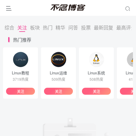
综合
关注
板块
热门
精华
问答
投票
最新回复
最高评分
热门推荐
Linux教程
Linux运维
Linux系统
Linu
3719热度
509热度
508热度
41
关注
关注
关注
关