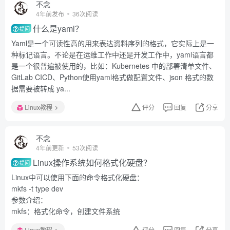
不念
4年前发布
36次阅读
什么是yaml？
提问
Yaml是一个可读性高的用来表达资料序列的格式，它实际上是一
种标记语言。不论是在运维工作中还是开发工作中，yaml语言都
是一个很普遍被使用的，比如：Kubernetes 中的部署清单文件、
GitLab CICD、Python使用yaml格式做配置文件、json 格式的数
据需要被转成 ya...
Linux教程
评分
回复
分享
不念
4年前更新
53次阅读
Linux操作系统如何格式化硬盘？
提问
Linux中可以使用下面的命令格式化硬盘：
mkfs -t type dev
参数介绍：
mkfs：格式化命令，创建文件系统
Linux教程
评分
回复
分享