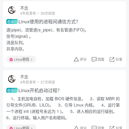
不念
4年前发布
39次阅读
Linux使用的进程间通信方式？
提问
道(pipe)、流管道(s_pipe)、有名管道(FIFO)。
信号(signal) 。
消息队列。
共享内存。
Linux教程
评分
回复
分享
不念
4年前发布
27次阅读
Linux开机启动过程？
提问
1、主机加电自检，加载 BIOS 硬件信息。 2、读取 MBR 的
引导文件(GRUB、LILO)。 3、引导 Linux 内核。 4、运行第
一个进程 init (进程号永远为 1 )。 5、进入相应的运行级别。
6、运行终端，输入用户名和密码。
Linux教程
评分
回复
分享