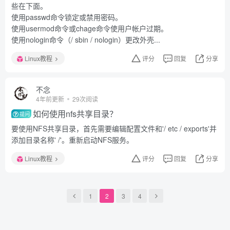
些在下面。
使用passwd命令锁定或禁用密码。
使用usermod命令或chage命令使用户帐户过期。
使用nologin命令（/ sbin / nologin）更改外壳...
Linux教程
评分
回复
分享
不念
4年前更新
29次阅读
如何使用nfs共享目录？
提问
要使用NFS共享目录，首先需要编辑配置文件和'/ etc / exports'并
添加目录名称' /'。重新启动NFS服务。
Linux教程
评分
回复
分享
1
2
3
4