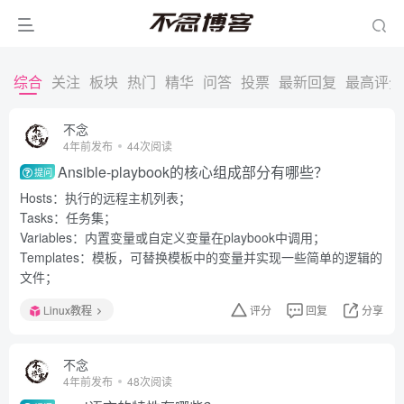
综合
关注
板块
热门
精华
问答
投票
最新回复
最高评分
不念
4年前发布
44次阅读
Ansible-playbook的核心组成部分有哪些？
提问
Hosts：执行的远程主机列表；
Tasks：任务集；
Variables：内置变量或自定义变量在playbook中调用；
Templates：模板，可替换模板中的变量并实现一些简单的逻辑的
文件；
Linux教程
评分
回复
分享
不念
4年前发布
48次阅读