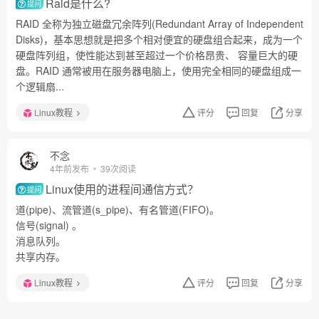
Raid是什么?
提问
RAID 全称为独立磁盘冗余阵列(Redundant Array of Independent
Disks)，基本思想就是把多个相对便宜的硬盘组合起来，成为一个
硬盘阵列组，使性能达到甚至超过一个价格昂贵、 容量巨大的硬
盘。RAID 通常被用在服务器电脑上，使用完全相同的硬盘组成一
个逻辑扇...
Linux教程
评分
回复
分享
不念
4年前发布
39次阅读
Linux使用的进程间通信方式？
提问
道(pipe)、流管道(s_pipe)、有名管道(FIFO)。
信号(signal) 。
消息队列。
共享内存。
Linux教程
评分
回复
分享