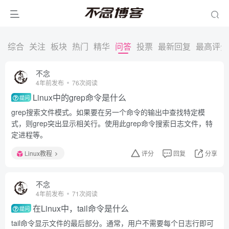
综合
关注
板块
热门
精华
问答
投票
最新回复
最高评分
不念
4年前发布
76次阅读
Linux中的grep命令是什么
提问
grep搜索文件模式。如果要在另一个命令的输出中查找特定模
式，则grep突出显示相关行。使用此grep命令搜索日志文件，特
定进程等。
Linux教程
评分
回复
分享
不念
4年前发布
71次阅读
在Linux中，tail命令是什么
提问
tail命令显示文件的最后部分。通常，用户不需要每个日志行即可