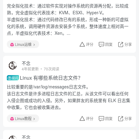
完全拟化技术：通过软件实现对操作系统的资源再分配，比较成
熟，完全虚拟化代表技术：KVM、ESXI、Hyper-V。
半虚拟化技术：通过代码修改已有的系统，形成一种新的可虚拟
化的系统，调用硬件资源去安装多个系统，整体速度上相对高一
点，半虚拟化代表技术：Xen。...
Linux运维
评分
回复
分享
不念
4年前更新
70次阅读
Linux 有哪些系统日志文件？
提问
比较重要的是/var/log/messages日志文件。
该日志文件是许多进程日志文件的汇总，从该文件可以看出任何
入侵企图或成功的入侵。另外，如果胖友的系统里有 ELK 日志集
中收集，它也会被收集进去。
Linux教程
评分
回复
分享
不念