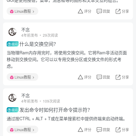
GUI是使用按钮，菜单，消息框等的图形和文本交互的组合。
Linux教程
评分
回复
分享
不念
4年前发布
29次阅读
什么是交换空间？
提问
当物理Ram内存用完时，将使用交换空间。它将Ram非活动页面
移动到交换空间。它可以以专用交换分区或交换文件的形式考
虑。
Linux教程
评分
回复
分享
不念
4年前发布
109次阅读
发出命令时如何打开命令提示符？
提问
通过按CTRL + ALT + T或在菜单搜索栏中提供终端来启动终端。
Linux教程
评分
回复
分享