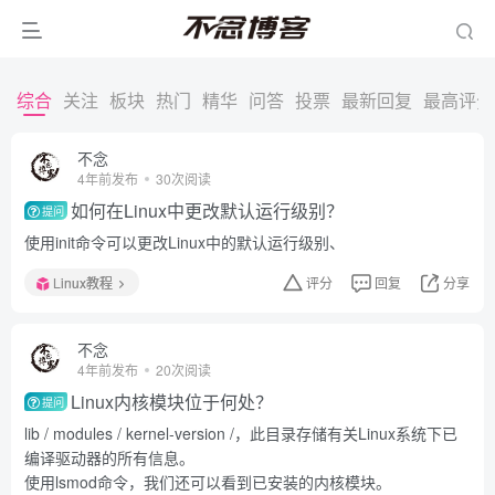
综合
关注
板块
热门
精华
问答
投票
最新回复
最高评分
不念
4年前发布
30次阅读
如何在Linux中更改默认运行级别？
提问
使用init命令可以更改Linux中的默认运行级别、
Linux教程
评分
回复
分享
不念
4年前发布
20次阅读
Linux内核模块位于何处？
提问
lib / modules / kernel-version /，此目录存储有关Linux系统下已
编译驱动器的所有信息。
使用lsmod命令，我们还可以看到已安装的内核模块。