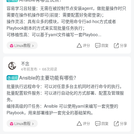
容易学习且轻量：无需在被控制节点安装agent，做批量操作时只
需要在操作机操作即可(前提：需要配置好免密登录)；
操作灵活：具有众多的模块，可使用命令行ad-hoc方式或者
Playbook剧本的方式来实现批量任务执行；
可移植性高：可以基于yaml文件编写一套Playboo...
Linux教程
评分
回复
分享
不念
4年前发布
68次阅读
Ansible的主要功能有哪些？
提问
批量执行远程命令：可以对任意多台主机同时进行命令的执行。
批量配置软件服务：可以进行自动化的方式部署、配置及管理服
务。
编排高级的IT任务：Ansible 可以使用yaml来编写一套完整的
Playbook，用来部署维护一套完全的基础架构。
Linux教程
评分
回复
分享