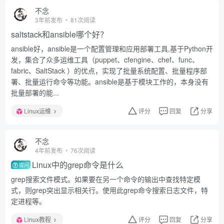
不念
3年前发布
81次阅读
saltstack和ansible哪个好？
ansible好，ansible是一个配置管理和应用部署工具,基于Python开
发，集合了众多运维工具（puppet、cfengine、chef、func、
fabric、SaltStack ）的优点，实现了批量系统配置、批量程序部
署、批量运行命令等功能。ansible是基于模块工作的，本身没有
批量部署的能...
Linux运维
评分
回复
分享
不念
4年前发布
76次阅读
Linux中的grep命令是什么
提问
grep搜索文件模式。如果要在另一个命令的输出中查找特定模
式，则grep突出显示相关行。使用此grep命令搜索日志文件，特
定进程等。
Linux教程
评分
回复
分享