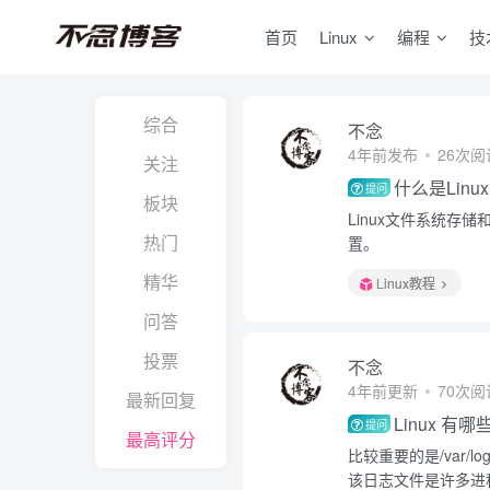
首页
Linux
编程
技
综合
不念
4年前发布
26次阅
关注
什么是Lin
提问
板块
Linux文件系统
热门
置。
精华
Linux教程
问答
投票
不念
4年前更新
70次阅
最新回复
Linux 
提问
最高评分
比较重要的是/var/lo
该日志文件是许多进