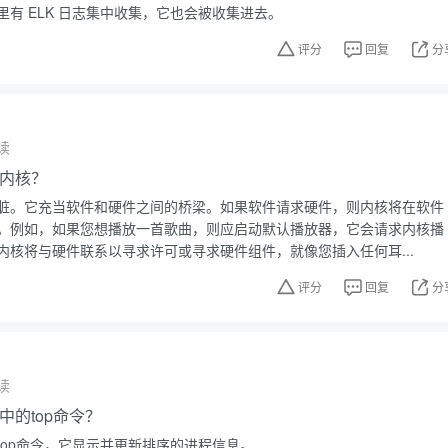
有 ELK 日志集中收集，它也会被收集进去。
评分
回复
分
读
x内核？
脏。它充当软件和硬件之间的桥梁。如果软件请求硬件，则内核将在软件
。例如，如果您想播放一首歌曲，则应启动默认播放器，它会请求内核播
内核将与硬件联系以寻求许可或寻求硬件组件，就像您插入任何耳...
评分
回复
分
读
x中的top命令？
top命令，它显示并更新排序的进程信息。