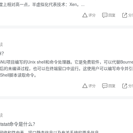
上相对高一点，半虚拟化代表技术：Xen。...
评分
回复
分
读
H？
ox为GNU项目编写的Unix shell和命令处理器。它是免费软件，可以代替Bourn
个解释后的未编译过程，也可以在终端窗口中运行。这使用户可以编写命令并引
Shell脚本读取命令。
评分
回复
分
读
etstat命令是什么？
供有关网络和路由表，接口静态信息以及有关系统的更多信息。