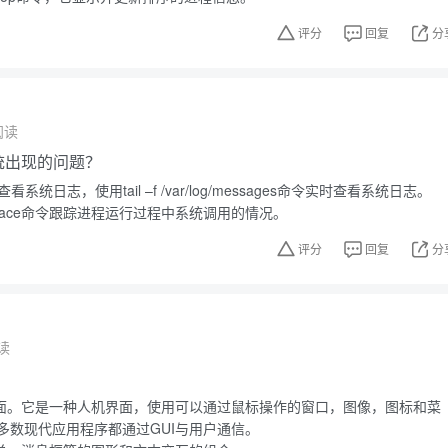
评分
回复
分
阅读
系统出现的问题？
看系统日志，使用tail –f /var/log/messages命令实时查看系统日志。
race命令跟踪进程运行过程中系统调用的情况。
评分
回复
分
读
？
界面。它是一种人机界面，使用可以通过鼠标操作的窗口，图像，图标和菜
多数现代应用程序都通过GUI与用户通信。