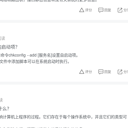
评分
回复
分
阅读
中的启动项？
令chkconfig --add [服务名]设置自启动项。
.local文件中添加脚本可以在系统启动时执行。
评分
回复
分
读
什么？
响计算机上程序的过程。它们存在于每个操作系统中，并且它们的类型可