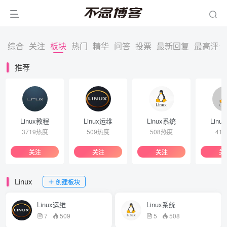
综合
关注
板块
热门
精华
问答
投票
最新回复
最高评分
推荐
Linux教程
Linux运维
Linux系统
Linu
3719热度
509热度
508热度
41
关注
关注
关注
关
Linux
创建板块
Linux运维
Linux系统
7
509
5
508