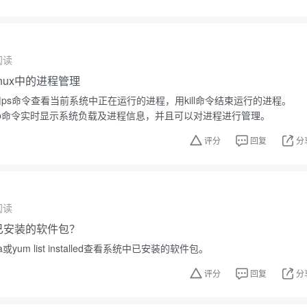
阅读
nux中的进程管理
使用ps命令查看当前系统中正在运行的进程，用kill命令结束运行的进程。
op命令实时显示系统负载及进程信息，并且可以对进程进行管理。
评分
回复
分
阅读
中已安装的软件包？
或yum list installed查看系统中已安装的软件包。
评分
回复
分