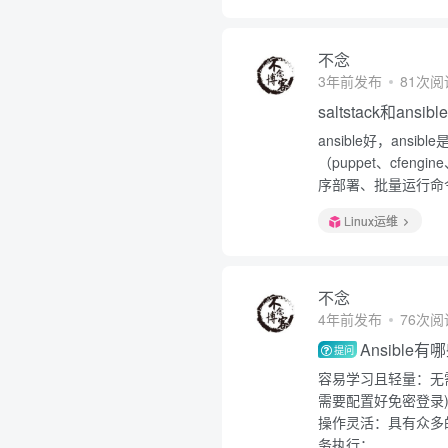
不念
3年前发布
81次阅
saltstack和ansi
ansible好，an
（puppet、cfeng
序部署、批量运行命令
Linux运维
不念
4年前发布
76次阅
Ansible
提问
容易学习且轻量：无
需要配置好免密登录
操作灵活：具有众多的
务执行；