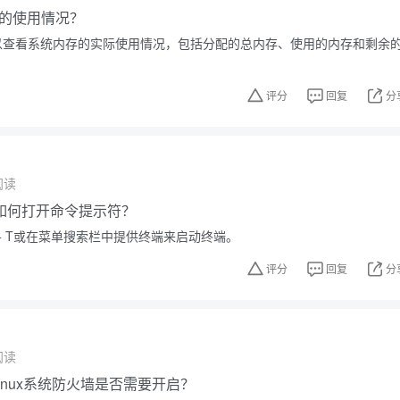
的使用情况？
m可以查看系统内存的实际使用情况，包括分配的总内存、使用的内存和剩余
评分
回复
分
阅读
如何打开命令提示符？
LT + T或在菜单搜索栏中提供终端来启动终端。
评分
回复
分
阅读
inux系统防火墙是否需要开启？