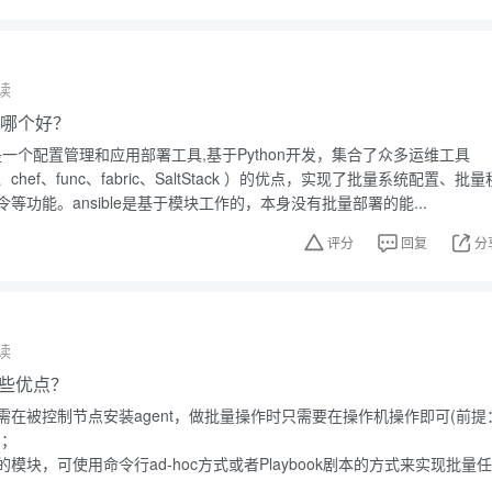
读
ble哪个好？
sible是一个配置管理和应用部署工具,基于Python开发，集合了众多运维工具
ine、chef、func、fabric、SaltStack ）的优点，实现了批量系统配置、批量
等功能。ansible是基于模块工作的，本身没有批量部署的能...
评分
回复
分
读
有哪些优点？
需在被控制节点安装agent，做批量操作时只需要在操作机操作即可(前提
)；
模块，可使用命令行ad-hoc方式或者Playbook剧本的方式来实现批量任