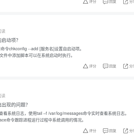
评分
回复
分
阅读
中的启动项？
令chkconfig --add [服务名]设置自启动项。
.local文件中添加脚本可以在系统启动时执行。
评分
回复
分
阅读
系统出现的问题？
看系统日志，使用tail –f /var/log/messages命令实时查看系统日志。
race命令跟踪进程运行过程中系统调用的情况。
评分
回复
分