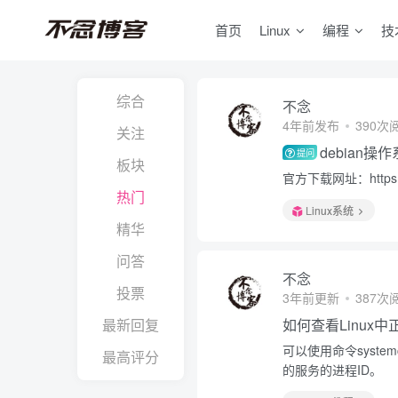
首页
Linux
编程
技
综合
不念
4年前发布
390次
关注
debian
提问
板块
官方下载网址：https://
热门
Linux系统
精华
问答
不念
投票
3年前更新
387次
最新回复
如何查看Linux
可以使用命令system
最高评分
的服务的进程ID。