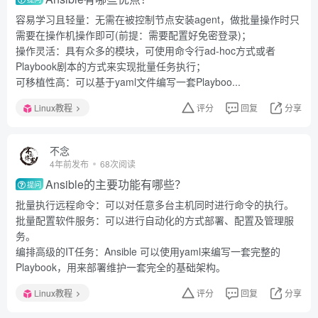
容易学习且轻量：无需在被控制节点安装agent，做批量操作时只
需要在操作机操作即可(前提：需要配置好免密登录)；
操作灵活：具有众多的模块，可使用命令行ad-hoc方式或者
Playbook剧本的方式来实现批量任务执行；
可移植性高：可以基于yaml文件编写一套Playboo...
Linux教程
评分
回复
分享
不念
4年前发布
68次阅读
Ansible的主要功能有哪些？
提问
批量执行远程命令：可以对任意多台主机同时进行命令的执行。
批量配置软件服务：可以进行自动化的方式部署、配置及管理服
务。
编排高级的IT任务：Ansible 可以使用yaml来编写一套完整的
Playbook，用来部署维护一套完全的基础架构。
Linux教程
评分
回复
分享