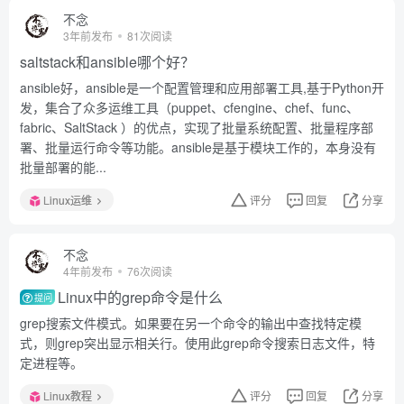
不念
3年前发布
81次阅读
saltstack和ansible哪个好？
ansible好，ansible是一个配置管理和应用部署工具,基于Python开
发，集合了众多运维工具（puppet、cfengine、chef、func、
fabric、SaltStack ）的优点，实现了批量系统配置、批量程序部
署、批量运行命令等功能。ansible是基于模块工作的，本身没有
批量部署的能...
Linux运维
评分
回复
分享
不念
4年前发布
76次阅读
Linux中的grep命令是什么
提问
grep搜索文件模式。如果要在另一个命令的输出中查找特定模
式，则grep突出显示相关行。使用此grep命令搜索日志文件，特
定进程等。
Linux教程
评分
回复
分享