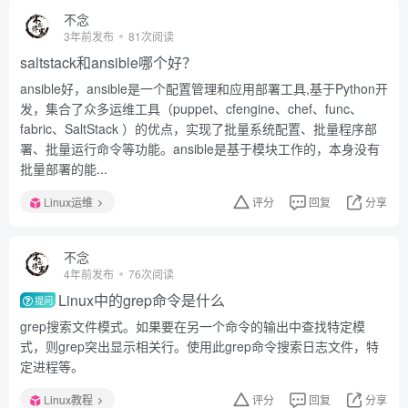
不念
3年前发布
81次阅读
saltstack和ansible哪个好？
ansible好，ansible是一个配置管理和应用部署工具,基于Python开
发，集合了众多运维工具（puppet、cfengine、chef、func、
fabric、SaltStack ）的优点，实现了批量系统配置、批量程序部
署、批量运行命令等功能。ansible是基于模块工作的，本身没有
批量部署的能...
Linux运维
评分
回复
分享
不念
4年前发布
76次阅读
Linux中的grep命令是什么
提问
grep搜索文件模式。如果要在另一个命令的输出中查找特定模
式，则grep突出显示相关行。使用此grep命令搜索日志文件，特
定进程等。
Linux教程
评分
回复
分享