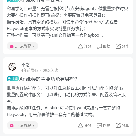
容易学习且轻量：无需在被控制节点安装agent，做批量操作时只
需要在操作机操作即可(前提：需要配置好免密登录)；
操作灵活：具有众多的模块，可使用命令行ad-hoc方式或者
Playbook剧本的方式来实现批量任务执行；
可移植性高：可以基于yaml文件编写一套Playboo...
Linux教程
评分
回复
分享
不念
4年前发布
68次阅读
Ansible的主要功能有哪些？
提问
批量执行远程命令：可以对任意多台主机同时进行命令的执行。
批量配置软件服务：可以进行自动化的方式部署、配置及管理服
务。
编排高级的IT任务：Ansible 可以使用yaml来编写一套完整的
Playbook，用来部署维护一套完全的基础架构。
Linux教程
评分
回复
分享