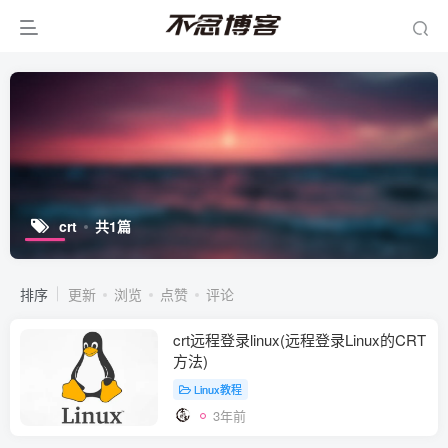
crt
共1篇
排序
更新
浏览
点赞
评论
crt远程登录linux(远程登录Linux的CRT
方法)
Linux教程
3年前