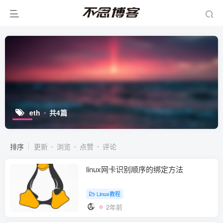
eth
共4篇
排序
更新
浏览
点赞
评论
linux网卡识别顺序的绑定方法
Linux教程
2年前