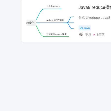
Java8 reduc
Java
不念
3年前