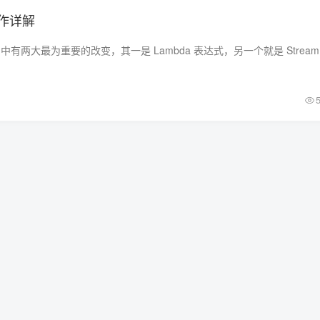
e操作详解
什么是reduc