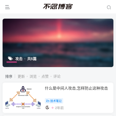
攻击
共5篇
排序
更新
浏览
点赞
评论
什么是中间人攻击,怎样防止这种攻击
技术笔记
2年前