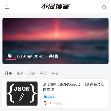
JavaScript Object
共1篇
排序
更新
浏览
点赞
评论
深度解析JSONObject：用法详解及实
例操作
Java
3年前