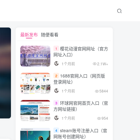
最新发布
随便看看
樱花动漫官网网址（官方
1
网址入口）
1个月前
2.1W+
1688官网入口（网页版
2
登录网址）
1个月前
5844
环球网官网首页入口（官
3
方网址链接）
1个月前
954
steam账号注册入口（官
4
网账号创建网址）