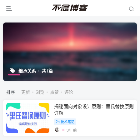
继承关系
共1篇
排序
更新
浏览
点赞
评论
揭秘面向对象设计原则：里氏替换原则
详解
技术笔记
3年前