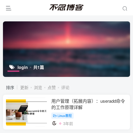
login
共1篇
排序
更新
浏览
点赞
评论
用户管理（拓展内容）：​useradd命令
的工作原理详解
Linux教程
3年前