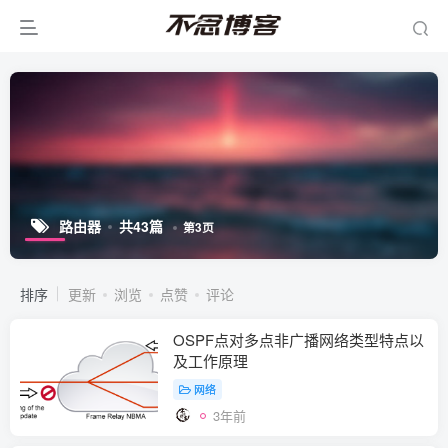
路由器
共43篇
第3页
排序
更新
浏览
点赞
评论
OSPF点对多点非广播网络类型特点以
及工作原理
网络
3年前