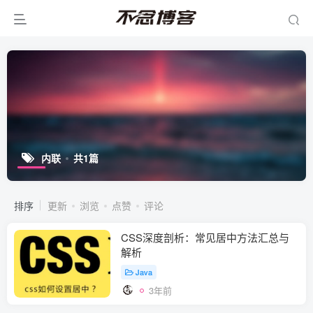
内联
共1篇
排序
更新
浏览
点赞
评论
CSS深度剖析：常见居中方法汇总与
解析
Java
3年前