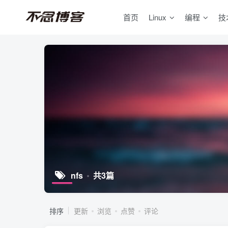
首页
Linux
编程
技
nfs
共3篇
排序
更新
浏览
点赞
评论