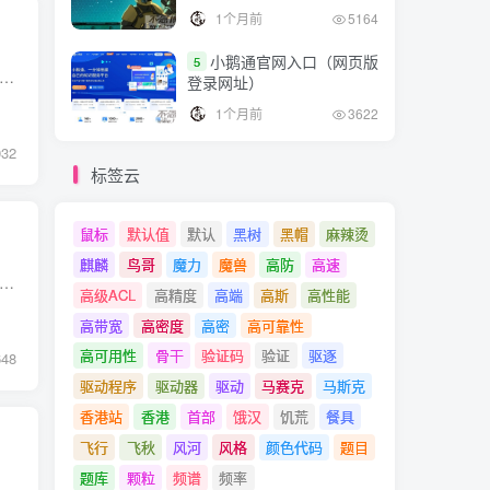
1个月前
5164
小鹅通官网入口（网页版
5
统(NFS) 网络文件系统（Network File System, NFS）是一个客户端/服务器应用程序，它允许所有网络中的计算机共享其文件系统。 NFS使用RPC（Remote Procedure Call）协议与服务端通...
登录网址）
1个月前
3622
032
标签云
鼠标
默认值
默认
黑树
黑帽
麻辣烫
麒麟
鸟哥
魔力
魔兽
高防
高速
文件系统（NFS，Network File System）是由Sun Microsystems于1984年开发的分布式文件系统协议。 它允许用户在网络上查看、存储和更新文件，就像是在本地硬盘上操作一样。 它的设计...
高级ACL
高精度
高端
高斯
高性能
高带宽
高密度
高密
高可靠性
高可用性
骨干
验证码
验证
驱逐
648
驱动程序
驱动器
驱动
马赛克
马斯克
香港站
香港
首部
饿汉
饥荒
餐具
飞行
飞秋
风河
风格
颜色代码
题目
题库
颗粒
频谱
频率
系统以本地方式共享和访问彼此的文件和目录。 NFS是UNIX和Linux环境...