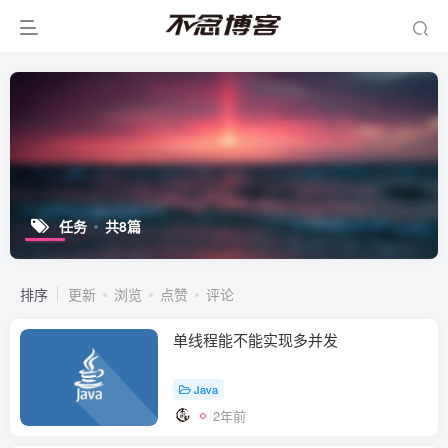
任务
共8篇
排序
更新
浏览
点赞
评论
单线程能不能实现多并发
Java
2年前