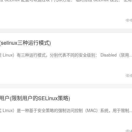
(selinux三种运行模式)
SELinux（安全增强型 Linux）有三种运行模式，分别代表不同的安全级别： Disabled（禁用）：在此模式下，SELinux 完全禁用。系统将使用传统
制用户(限制用户的SELinux策略)
SELinux（安全增强式 Linux）是一种基于安全策略的强制访问控制（MAC）系统，用于限制用户和程序在 Linux 系统中的权限。 它提供了对进