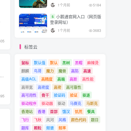
1个月前
5184
小鹅通官网入口（网页版
5
自动启动 确保SELinux保...
登录网址）
1个月前
3683
405
标签云
鼠标
默认值
默认
黑树
黑帽
麻辣烫
麒麟
鸟哥
魔力
魔兽
高防
高速
 移除了 NSA 的名字 二十年来，安全增强型 Linux（SELinux）一直是主线内核的一部分，它提供了一个实施访问控制安全策略的安全模块，现在已被广泛用于增强生产型 Linux 服务器和其他系统...
高级ACL
高精度
高端
高斯
高性能
高带宽
高密度
高密
高可靠性
高可用性
骨干
验证码
验证
驱逐
395
驱动程序
驱动器
驱动
马赛克
马斯克
香港站
香港
首部
饿汉
饥荒
餐具
飞行
飞秋
风河
风格
颜色代码
题目
题库
颗粒
频谱
频率
 系统中修改 SELinux 配置可以通过以下几种方法： 临时修改 SELinux 模式： 使用 setenforce 命令可以临时修改 SELinux 的模式。这个修改在系统重启后不会保留。以下是两种常见的模式...