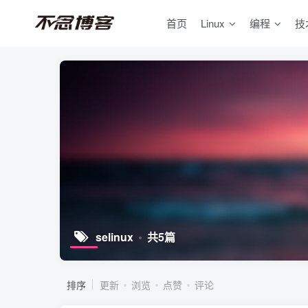
首页
Linux
编程
技
selinux
共5篇
排序
更新
浏览
点赞
评论