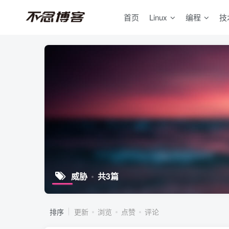
首页
Linux
编程
技
威胁
共3篇
排序
更新
浏览
点赞
评论