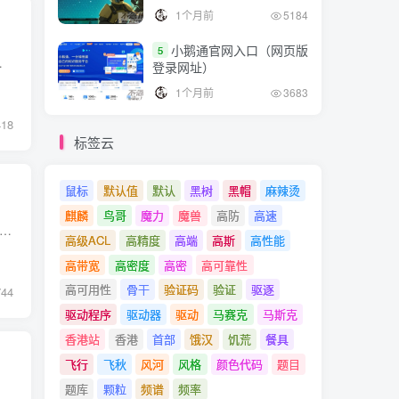
1个月前
5184
小鹅通官网入口（网页版
5
 云防火墙的核心任务是检测和防止威胁...
登录网址）
1个月前
3683
418
标签云
鼠标
默认值
默认
黑树
黑帽
麻辣烫
麒麟
鸟哥
魔力
魔兽
高防
高速
年的顶尖IDPS解决方案，它们代表了各种类型的IDPS技术。 1. Cisco Secure Next-Generation IPS Cisco Secure NGIPS是一款领先的网络入侵防御系统，利用深度学习和机器学习技术来...
高级ACL
高精度
高端
高斯
高性能
高带宽
高密度
高密
高可靠性
高可用性
骨干
验证码
验证
驱逐
744
驱动程序
驱动器
驱动
马赛克
马斯克
香港站
香港
首部
饿汉
饥荒
餐具
飞行
飞秋
风河
风格
颜色代码
题目
题库
颗粒
频谱
频率
为企业和组织的重要基础设施之一，服务器安全性也变得至关重要。服务器安全性的严密性不仅对业务的可靠性和稳定性有着直接...