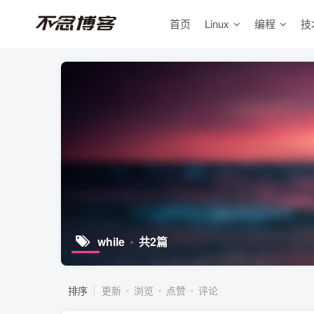
首页
Linux
编程
技
while
共2篇
排序
更新
浏览
点赞
评论