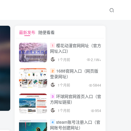
最新发布
随便看看
樱花动漫官网网址（官方
1
网址入口）
1个月前
2.1W+
1688官网入口（网页版
2
登录网址）
1个月前
5844
环球网官网首页入口（官
3
方网址链接）
1个月前
954
steam账号注册入口（官
4
网账号创建网址）