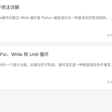
e循环用法详解
while循环是什么 while循环的概念 While 循环是 Python 编程语言中一种基本的控制流结构，它允许我们根据特定的条件重复执行一段代码。这就
r、While 和 Until 循环
循环是任何编程语言中的一个强大功能。如果你还不知道，循环其实是一种根