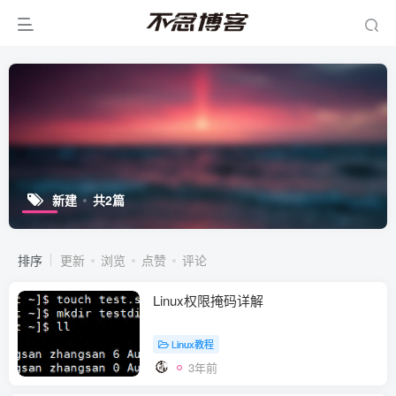
新建
共2篇
排序
更新
浏览
点赞
评论
Linux权限掩码详解
Linux教程
3年前