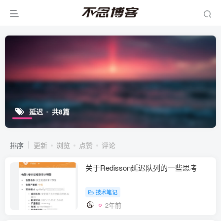
延迟
共8篇
排序
更新
浏览
点赞
评论
关于Redisson延迟队列的一些思考
技术笔记
2年前