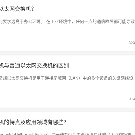
以太网交换机？
工业环境对网
机与普通以太网交换机的区别
工业以太网交换机和常规以太网交换机是用于连接局域网（LAN）中的多个设备的关键网
机的特点及应用领域有哪些？
工业以太网交换机（Industrial Ethernet Switch）是一种专门为工业环境设计的以太网交换机。 由于工业环境的特殊性，如温度、湿度的极端变化，电磁干扰等，这些都使