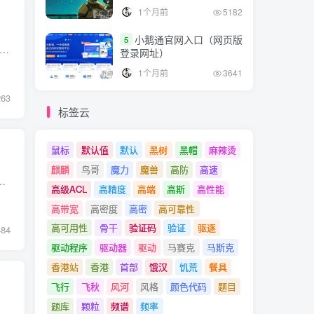
1个月前
5182
小鹅通官网入口（网页版
5
络通信的要求远高于办公环境。 在工业环境中，任何一点的通信故障都可能导致重大的生产事故，因此，工业以太网交换机的稳定性和可靠性是至关重要的。 此外，工业环境中的设备通常需...
登录网址）
1个月前
3641
263
标签云
鼠标
默认值
默认
黑树
黑帽
麻辣烫
麒麟
鸟哥
魔力
魔兽
高防
高速
络设备。 尽管它们在外观上可能相似，但它们之间存在一些关键差异，这些差异在不同的应用场景中非常重要。 以...
高级ACL
高精度
高端
高斯
高性能
高带宽
高密度
高密
高可靠性
高可用性
骨干
验证码
验证
驱逐
484
驱动程序
驱动器
驱动
马赛克
马斯克
香港站
香港
首部
饿汉
饥荒
餐具
飞行
飞秋
风河
风格
颜色代码
题目
题库
颗粒
频谱
频率
得普通的以太网交换机在工业...