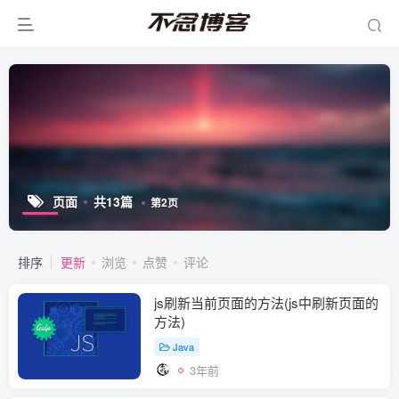
页面
共13篇
第2页
排序
更新
浏览
点赞
评论
js刷新当前页面的方法(js中刷新页面的
方法)
Java
3年前