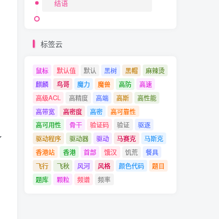
结语
标签云
鼠标
默认值
默认
黑树
黑帽
麻辣烫
麒麟
鸟哥
魔力
魔兽
高防
高速
高级ACL
高精度
高端
高斯
高性能
高带宽
高密度
高密
高可靠性
高可用性
骨干
验证码
验证
驱逐
了
驱动程序
驱动器
驱动
马赛克
马斯克
香港站
香港
首部
饿汉
饥荒
餐具
飞行
飞秋
风河
风格
颜色代码
题目
题库
颗粒
频谱
频率