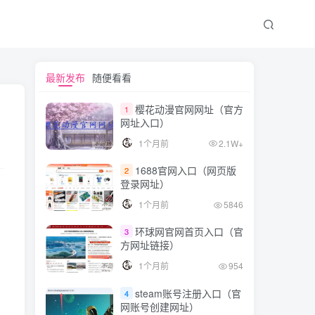
文章目录
最新发布
随便看看
樱花动漫官网网址（官方
1
网址入口）
1. 面向对象
1个月前
2.1W+
2. 平台独立性
1688官网入口（网页版
2
3. 自动内存管理
登录网址）
4. 安全性
1个月前
5846
5. 多线程
环球网官网首页入口（官
3
方网址链接）
6. 丰富的API
1个月前
954
结语
steam账号注册入口（官
4
网账号创建网址）