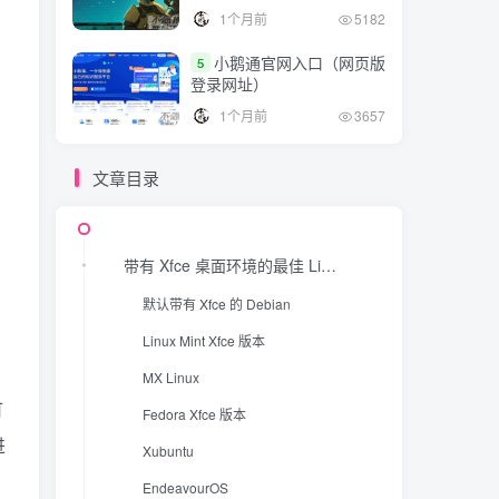
1个月前
5182
Peppermint OS
小鹅通官网入口（网页版
5
Kali Linux
登录网址）
对于你来说哪个是最好的？
1个月前
3657
结论
文章目录
带有 Xfce 桌面环境的最佳 Linux 发行版
默认带有 Xfce 的 Debian
Linux Mint Xfce 版本
MX Linux
可
Fedora Xfce 版本
进
Xubuntu
EndeavourOS