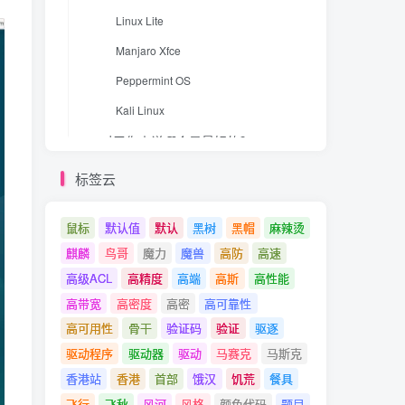
Linux Lite
Manjaro Xfce
Peppermint OS
Kali Linux
对于你来说哪个是最好的？
结论
标签云
鼠标
默认值
默认
黑树
黑帽
麻辣烫
麒麟
鸟哥
魔力
魔兽
高防
高速
高级ACL
高精度
高端
高斯
高性能
高带宽
高密度
高密
高可靠性
高可用性
骨干
验证码
验证
驱逐
驱动程序
驱动器
驱动
马赛克
马斯克
香港站
香港
首部
饿汉
饥荒
餐具
飞行
飞秋
风河
风格
颜色代码
题目