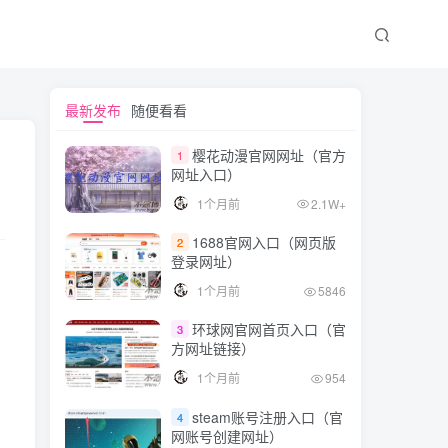
文章目录
最新发布
随便看看
樱花动漫官网网址（官方
1
网址入口）
带有 Xfce 桌面环境的最佳 Linux 发行版
1个月前
2.1W+
默认带有 Xfce 的 Debian
1688官网入口（网页版
2
Linux Mint Xfce 版本
登录网址）
MX Linux
1个月前
5846
Fedora Xfce 版本
环球网官网首页入口（官
3
Xubuntu
方网址链接）
EndeavourOS
1个月前
954
Linux Lite
steam账号注册入口（官
4
网账号创建网址）
Manjaro Xfce