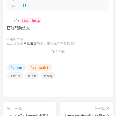
09
10
(4)
seq –help
获取帮助信息。
©
版权声明
本站文章由
不念博客
原创，未经允许严禁转载！
THE END
Linux
Linux命令
# linux
# last
# seq
上一篇
下一篇
Linux介绍：Linux命令基本
Linux touch命令：创建空文