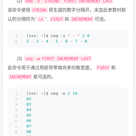
(2)
seq -s “STRING” FIRST INCREMENT LAST
该命令使用
将生成的数字分隔开，未加此参数时默
STRING
认的分隔符为“
”.
和
可选。
\n
FIRST
INCREMENT
[
xxx: ~
]
$ seq -s 
" - "
2
8
2
 - 
3
 - 
4
 - 
5
 - 
6
 - 
7
 - 
8
(3)
seq -w FIRST INCREMENT LAST
此命令用于通过用前导零填充来均衡宽度。
和
FIRST
是可选的。
INCREMENT
[
xxx: ~
]
$ seq -w 
2
10
02
03
04
05
06
07
08