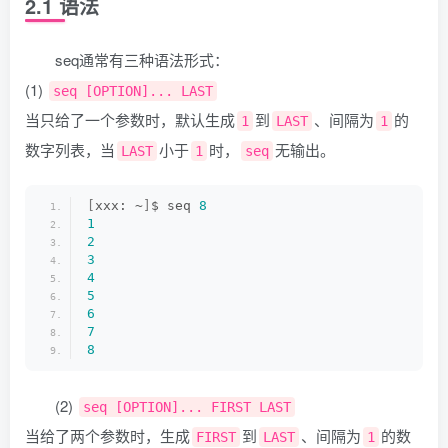
2.1 语法
seq通常有三种语法形式：
(1)
seq [OPTION]... LAST
当只给了一个参数时，默认生成
到
、间隔为
的
1
LAST
1
数字列表，当
小于
时，
无输出。
LAST
1
seq
[
xxx: ~
]
$ seq 
8
1
2
3
4
5
6
7
8
(2)
seq [OPTION]... FIRST LAST
当给了两个参数时，生成
到
、间隔为
的数
FIRST
LAST
1