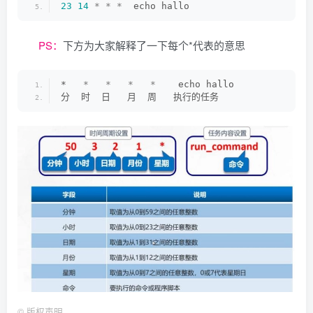
23
14
*
*
*
  echo hallo
PS：
下方为大家解释了一下每个*代表的意思
*   
*
*
*
*
    echo hallo
分  时  日   月  周   执行的任务
©
版权声明