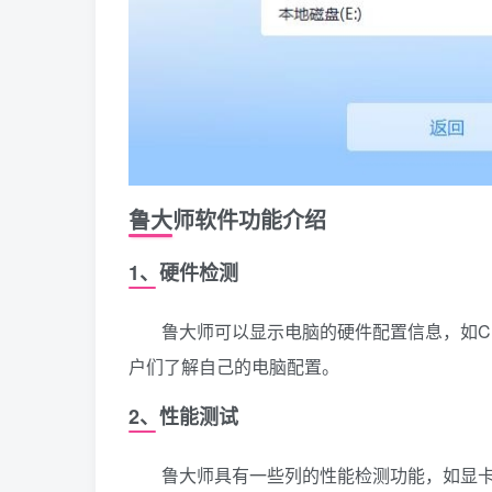
鲁大师软件功能介绍
1、硬件检测
鲁大师可以显示电脑的硬件配置信息，如C
户们了解自己的电脑配置。
2、性能测试
鲁大师具有一些列的性能检测功能，如显