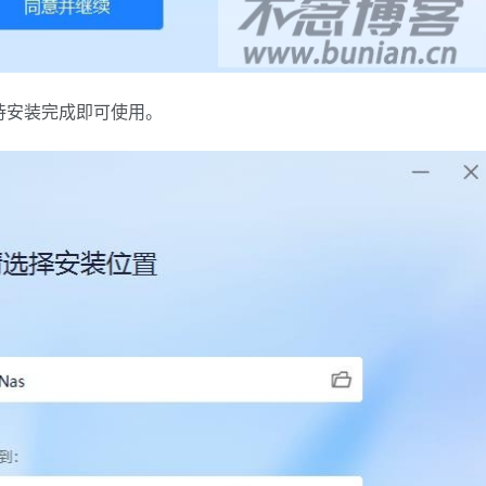
待安装完成即可使用。