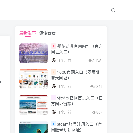
文章目录
最新发布
随便看看
樱花动漫官网网址（官方
1
网址入口）
鲁大师官网下载入口
1个月前
2.1W+
鲁大师官方正版下载流程
1688官网入口（网页版
2
鲁大师软件功能介绍
登录网址）
硬
1、硬件检测
1个月前
5845
。
2、性能测试
环球网官网首页入口（官
3
方网址链接）
3、温度检测
1个月前
954
4、系统优化
steam账号注册入口（官
4
5、驱动管理
网账号创建网址）