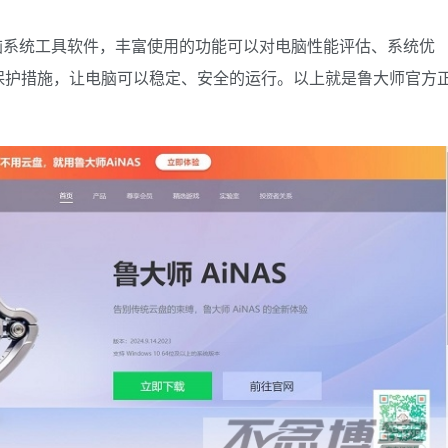
脑系统工具软件，丰富使用的功能可以对电脑性能评估、系统优
保护措施，让电脑可以稳定、安全的运行。以上就是鲁大师官方