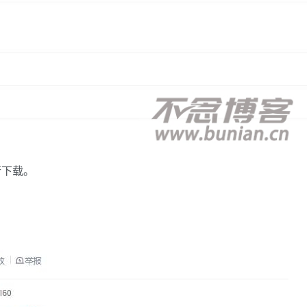
进行下载。