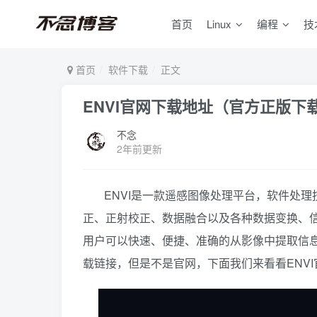
首页
Linux
编程
技
首页
软件下载
正文
ENVI官网下载地址（官方正版下
不念
2年前更新
ENVI是一款遥感图像处理平台，软件处
正、正射校正、数据融合以及各种数据变换、
用户可以快速、便捷、准确的从影像中提取信息
载链接，但是不是官网，下面我们来看看ENV