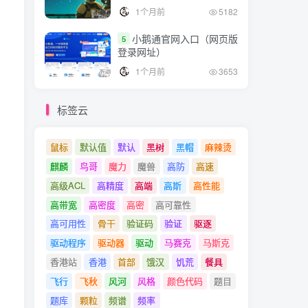
1个月前
5182
小鹅通官网入口（网页版
5
登录网址）
1个月前
3653
标签云
鼠标
默认值
默认
黑树
黑帽
麻辣烫
麒麟
鸟哥
魔力
魔兽
高防
高速
高级ACL
高精度
高端
高斯
高性能
高带宽
高密度
高密
高可靠性
高可用性
骨干
验证码
验证
驱逐
驱动程序
驱动器
驱动
马赛克
马斯克
香港站
香港
首部
饿汉
饥荒
餐具
飞行
飞秋
风河
风格
颜色代码
题目
题库
颗粒
频谱
频率