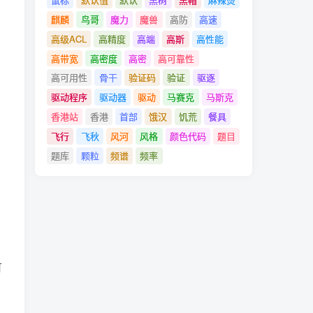
麒麟
鸟哥
魔力
魔兽
高防
高速
高级ACL
高精度
高端
高斯
高性能
高带宽
高密度
高密
高可靠性
高可用性
骨干
验证码
验证
驱逐
驱动程序
驱动器
驱动
马赛克
马斯克
香港站
香港
首部
饿汉
饥荒
餐具
飞行
飞秋
风河
风格
颜色代码
题目
题库
颗粒
频谱
频率
可