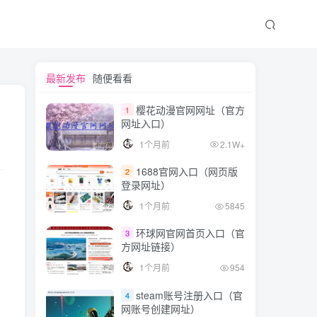
文章目录
最新发布
随便看看
樱花动漫官网网址（官方
1
网址入口）
概念
1个月前
2.1W+
范围
1688官网入口（网页版
2
回环地址的特点
登录网址）
1个月前
5845
环球网官网首页入口（官
3
方网址链接）
1个月前
954
steam账号注册入口（官
4
网账号创建网址）