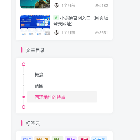
1个月前
5182
小鹅通官网入口（网页版
5
登录网址）
1个月前
3651
文章目录
概念
范围
回环地址的特点
标签云
鼠标
默认值
默认
黑树
黑帽
麻辣烫