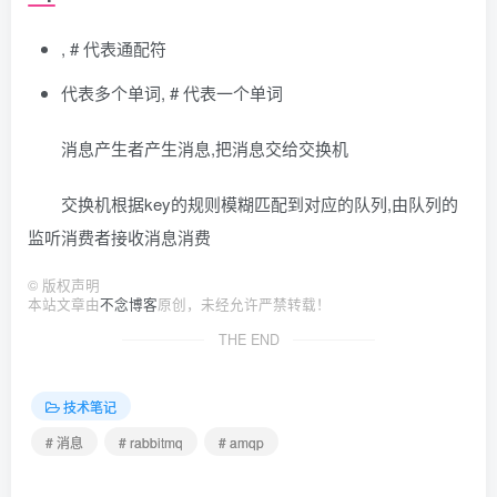
, # 代表通配符
代表多个单词, # 代表一个单词
消息产生者产生消息,把消息交给交换机
交换机根据key的规则模糊匹配到对应的队列,由队列的
监听消费者接收消息消费
©
版权声明
本站文章由
不念博客
原创，未经允许严禁转载！
THE END
技术笔记
# 消息
# rabbitmq
# amqp